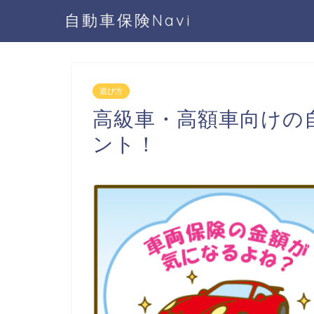
自動車保険Navi
選び方
高級車・高額車向けの
ント！