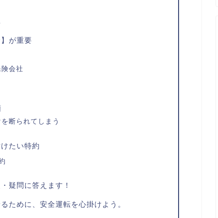
車
険】が重要
保険会社
額
けを断られてしまう
付けたい特約
約
点・疑問に答えます！
乗るために、安全運転を心掛けよう。